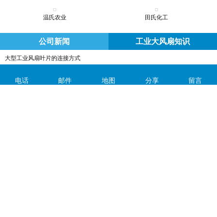
温氏农业
田氏化工
公司新闻
工业大风扇知识
大型工业风扇叶片的连接方式
大型工业风扇解决空气污染方面的作用
电话
邮件
地图
分享
留言
大型工业风扇应该如何选购？
选择大型工业风扇时需要注意哪些问题呢?
大型工业风扇有哪些作用？
大型工业风扇具有哪些优点？
更多>>