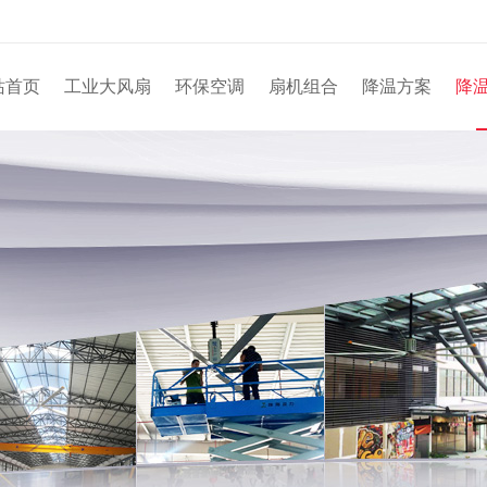
站首页
工业大风扇
环保空调
扇机组合
降温方案
降
机械车
环保
扇机
风
运
公
公
商业场所
仓储物
水冷
风
安
行
荣
家具厂
风
注
企
电子厂
五金厂