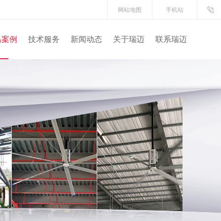
网站地图
手机站
温案例
技术服务
新闻动态
关于瑞迈
联系瑞迈
间降温方案
空调系列
组合案例
王系列
行原理
司新闻
司简介
工厂车间通风降温案例
钢结构厂房方案
工业大风扇知识
冷风机系系列
风彩系列
气流组织
降温视频
通风降温案例
流降温方案
空调系列
尚系列
全技术
业资讯
誉资质
物流仓储降温案例
摩托车降温方案
移动式冷风机
扇机组合
服务保障
查看更多
企业形象
通风降温方案
范系列
意事项
业活动
制衣厂通风降温方案
风雅系列
查看更多
合作客户
通风降温方案
模具厂房降温方案
通风降温方案
食品厂通风降温方案