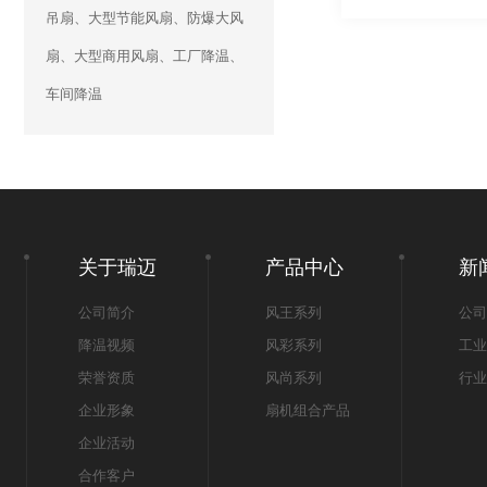
吊扇、大型节能风扇、防爆大风
扇、大型商用风扇、工厂降温、
车间降温
关于瑞迈
产品中心
新
公司简介
风王系列
公司
降温视频
风彩系列
工业
荣誉资质
风尚系列
行业
企业形象
扇机组合产品
企业活动
合作客户